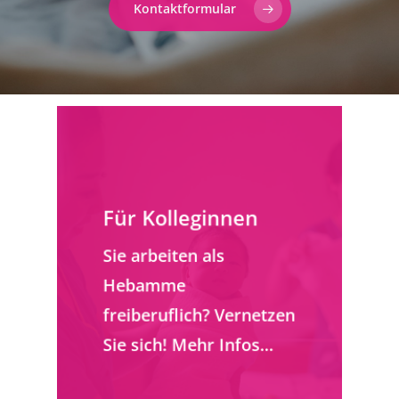
Kontaktformular
Für Kolleginnen
Sie arbeiten als
Hebamme
freiberuflich? Vernetzen
Sie sich! Mehr Infos…