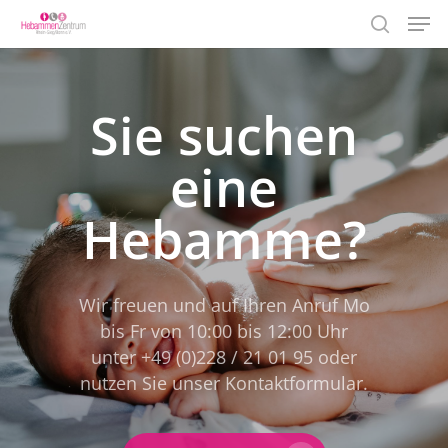
Men
Skip
to
search
Close
main
Menu
content
Sie suchen
eine
Hebamme?
Wir freuen und auf Ihren Anruf Mo
bis Fr von 10:00 bis 12:00 Uhr
unter +49 (0)228 / 21 01 95 oder
nutzen Sie unser Kontaktformular.